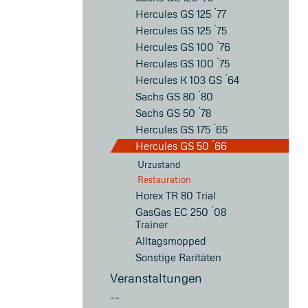
Hercules GS 125 ´77
Hercules GS 125 ´75
Hercules GS 100 ´76
Hercules GS 100 ´75
Hercules K 103 GS ´64
Sachs GS 80 ´80
Sachs GS 50 ´78
Hercules GS 175 ´65
Hercules GS 50 ´66
Urzustand
Restauration
Horex TR 80 Trial
GasGas EC 250 ´08
Trainer
Alltagsmopped
Sonstige Raritäten
Veranstaltungen
--