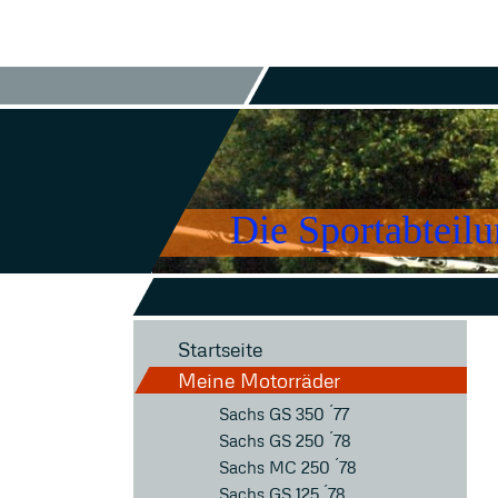
Die Sportabteil
Startseite
Meine Motorräder
Sachs GS 350 ´77
Sachs GS 250 ´78
Sachs MC 250 ´78
Sachs GS 125 ´78