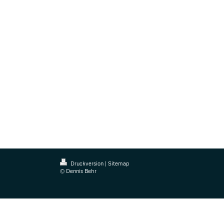
Druckversion
|
Sitemap
© Dennis Behr