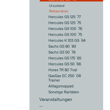
Urzustand
Restauration
Hercules GS 125 ´77
Hercules GS 125 ´75
Hercules GS 100 ´76
Hercules GS 100 ´75
Hercules K 103 GS ´64
Sachs GS 80 ´80
Sachs GS 50 ´78
Hercules GS 175 ´65
Hercules GS 50 ´66
Horex TR 80 Trial
GasGas EC 250 ´08
Trainer
Alltagsmopped
Sonstige Raritäten
Veranstaltungen
--