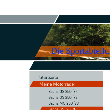
Die Sportabteil
Startseite
Meine Motorräder
Sachs GS 350 ´77
Sachs GS 250 ´78
Sachs MC 250 ´78
Sachs GS 125 ´78