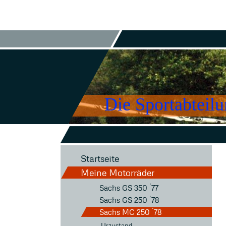
Die Sportabteil
Startseite
Meine Motorräder
Sachs GS 350 ´77
Sachs GS 250 ´78
Sachs MC 250 ´78
Urzustand