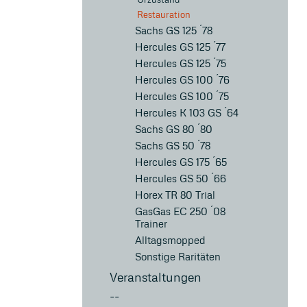
Restauration
Sachs GS 125 ´78
Hercules GS 125 ´77
Hercules GS 125 ´75
Hercules GS 100 ´76
Hercules GS 100 ´75
Hercules K 103 GS ´64
Sachs GS 80 ´80
Sachs GS 50 ´78
Hercules GS 175 ´65
Hercules GS 50 ´66
Horex TR 80 Trial
GasGas EC 250 ´08
Trainer
Alltagsmopped
Sonstige Raritäten
Veranstaltungen
--